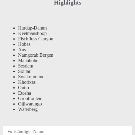
Highlights
Hardap-Damm
Keetmanshoop
Fischfluss Canyon
Hobas
Aus
Namgorab Bergen
Maltahöhe
Sesriem
Solitär
Swakopmund
Khorixas
Outjo
Etosha
Grootfontein
Otjiwarango
Waterberg