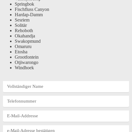
Springbok
Fischfluss Canyon
Hardap-Damm
Sesriem
Solitär
Rehoboth
Okahandja
Swakopmund
Omaruru
Etosha
Grootfontein
Otjiwarongo
Windhoek